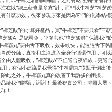
，而非牛樟芝相關菌絲體，之前有吃過別的品牌的"
注在以"總三萜含量多寡"計，而非以牛樟芝"樟芝酸
沒有什麼功效，後來發現原來是因為它們的化學結構
"樟芝酸"的才算好產品，買"牛樟芝"不要只看"三萜
樟芝酸A" 是總司令，率領其他"樟芝酸群" 保護我
牛樟霸丸"要由舌下吸收，效果較快，能透過舌下黏
過胃酸分蝕，直接和血液進入全身行循環作用，可以
全由人體吸收，"樟芝酸A"不但適合夜貓族，更適合
"服用，有個小建議是我覺得"牛樟霸丸"從瓶子倒出
，除此之外，牛樟霸丸真的改善了我許多的困擾。
品給我們體驗，謝謝！ 最後祝貴公司：鴻圖大展 ~ 
人群！