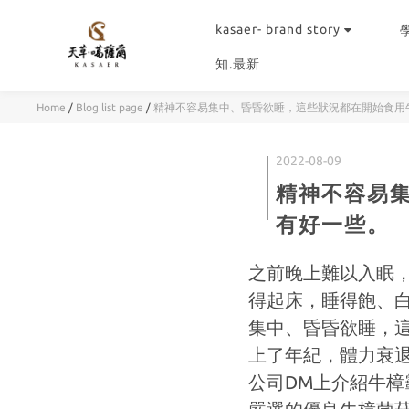
kasaer- brand story
知.最新
Home
/
Blog list page
/
精神不容易集中、昏昏欲睡，這些狀況都在開始食用
2022-08-09
精神不容易
有好一些。
之前晚上難以入眠
得起床，睡得飽、
集中、昏昏欲睡，
上了年紀，體力衰
公司DM上介紹牛樟霸