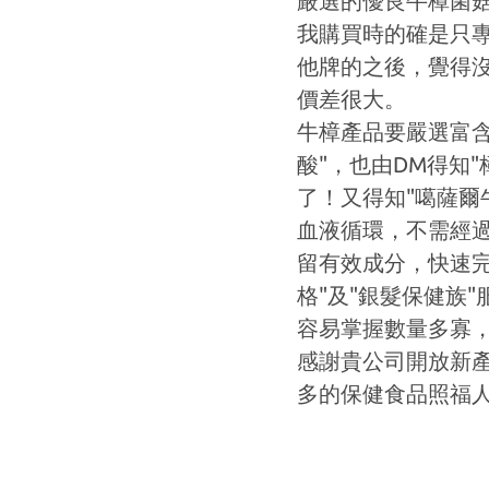
嚴選的優良牛樟菌菇
我購買時的確是只專
他牌的之後，覺得
價差很大。
牛樟產品要嚴選富含
酸"，也由DM得知"
了！又得知"噶薩爾
血液循環，不需經
留有效成分，快速完
格"及"銀髮保健族
容易掌握數量多寡
感謝貴公司開放新產
多的保健食品照福