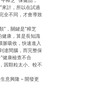
牛樟芝" 保健品，
"來計，所以在試過
完全不同，才會導致
類"，關鍵是"樟芝
們的健康，算是長知識
膜脈吸收，快速進入
到達間腦，而完整保
"健康檢查不合
後，因顆粒太小、較不
生意興隆 ~ 開發更