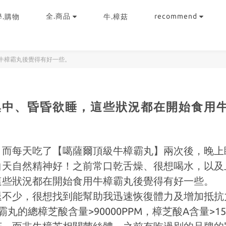
全.商品
recommend
學.購物
牛.樟菇
牛樟霸丸後覺得有好一些。
集中、昏昏欲睡，這些狀況都在開始食用
，而每天吃了【噶薩爾頂級牛樟霸丸】兩次後，晚上
白天自然精神好！之前常口乾舌燥、很想喝水，以及
這些狀況都在開始食用牛樟霸丸後覺得有好一些。
退不少，很想找到能幫助我迅速恢復體力及增加抵抗
丸的總樟芝酸含量>90000PPM，樟芝酸A含量>150