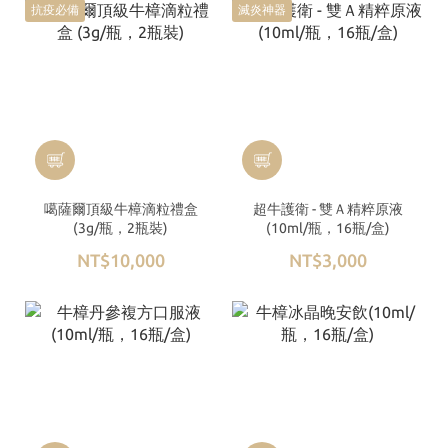
抗疫必備
滅炎神器
噶薩爾頂級牛樟滴粒禮盒
超牛護衛 - 雙Ａ精粹原液
(3g/瓶，2瓶裝)
(10ml/瓶，16瓶/盒)
NT$10,000
NT$3,000