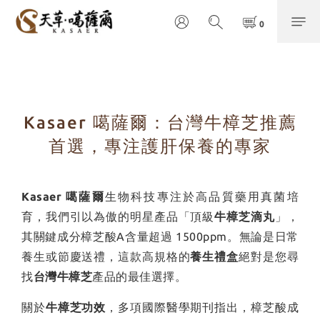
Kasaer 噶薩爾：台灣牛樟芝推薦
首選，專注護肝保養的專家
Kasaer 噶薩爾
生物科技專注於高品質藥用真菌培
育，我們引以為傲的明星產品「頂級
牛樟芝滴丸
」，
其關鍵成分樟芝酸A含量超過 1500ppm。無論是日常
養生或節慶送禮，這款高規格的
養生禮盒
絕對是您尋
找
台灣牛樟芝
產品的最佳選擇。
關於
牛樟芝功效
，多項國際醫學期刊指出，樟芝酸成