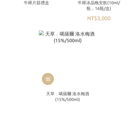
牛樟片菇禮盒
牛樟冰晶晚安飲(10ml/
瓶，16瓶/盒)
NT$3,000
天草﹒噶薩爾 洛水梅酒
(15%/500ml)