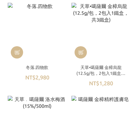
冬落.四物飲
天草•噶薩爾 金樟烏龍
(12.5g/包，2包入1鐵盒，
NT$2,980
共3鐵盒)
NT$1,280