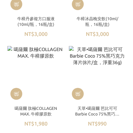
牛樟丹參複方口服液
牛樟冰晶晚安飲(10ml/
(10ml/瓶，16瓶/盒)
瓶，16瓶/盒)
NT$3,000
NT$3,000
噶薩爾 肽極COLLAGEN
天草•噶薩爾 芭比可可
MAX. 牛樟膠原飲
Barbie Coco 75%黑巧克
力薄片(8片/盒，淨重36g)
NT$1,980
NT$990