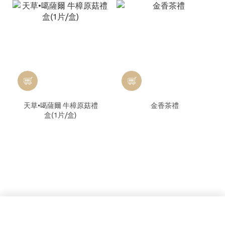
天草•噶薩爾 牛樟原菇禮
金香茶禮
盒(1片/盒)