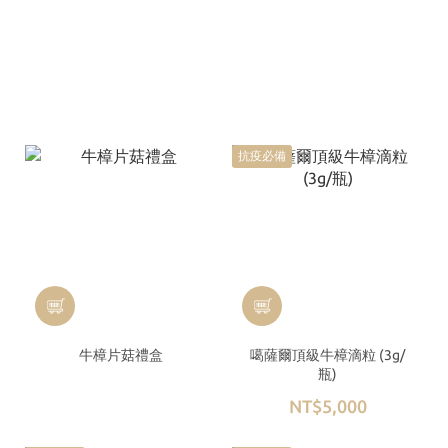
抗疫必備
牛樟片菇禮盒
噶薩爾頂級牛樟滴粒 (3g/
瓶)
NT$5,000